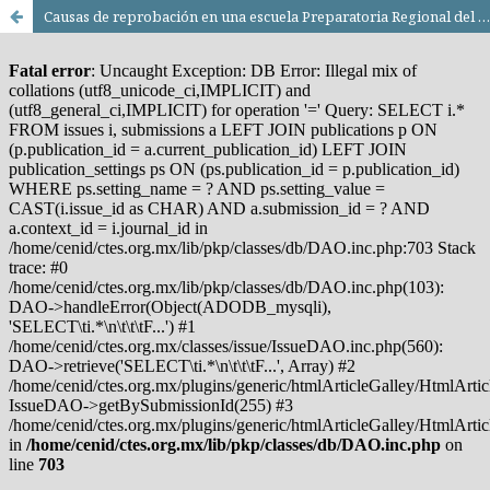
Causas de reprobación en una escuela Preparatoria Regional del Estado de Jalisco