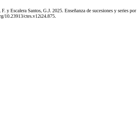
, F. y Escalera Santos, G.J. 2025. Enseñanza de sucesiones y series p
org/10.23913/ctes.v12i24.875.