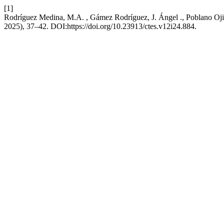
[1]
Rodríguez Medina, M.A. , Gámez Rodríguez, J. Ángel ., Poblano Oji
2025), 37–42. DOI:https://doi.org/10.23913/ctes.v12i24.884.