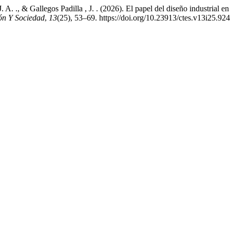
. A. ., & Gallegos Padilla , J. . (2026). El papel del diseño industrial
ión Y Sociedad
,
13
(25), 53–69. https://doi.org/10.23913/ctes.v13i25.924