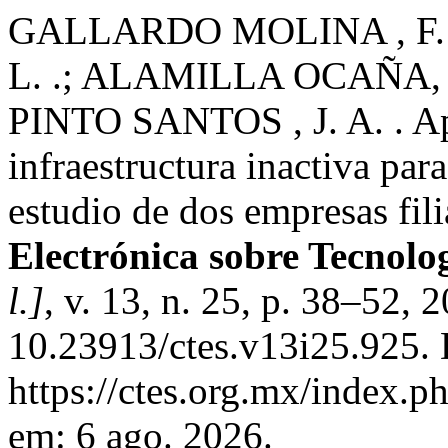
GALLARDO MOLINA , F. 
L. .; ALAMILLA OCAÑA, L.
PINTO SANTOS , J. A. . A
infraestructura inactiva par
estudio de dos empresas fil
Electrónica sobre Tecnolo
l.]
, v. 13, n. 25, p. 38–52, 
10.23913/ctes.v13i25.925. 
https://ctes.org.mx/index.p
em: 6 ago. 2026.