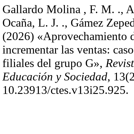
Gallardo Molina , F. M. ., A
Ocaña, L. J. ., Gámez Zepeda,
(2026) «Aprovechamiento de
incrementar las ventas: cas
filiales del grupo G»,
Revis
Educación y Sociedad
, 13(
10.23913/ctes.v13i25.925.