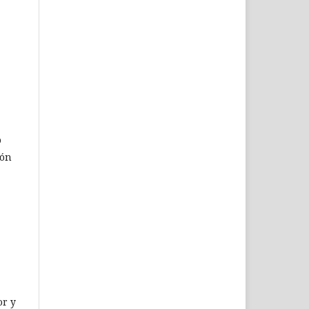
o
ión
or y