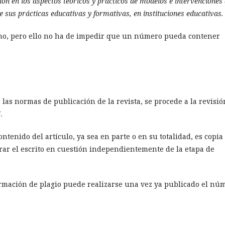
ón en los aspectos teóricos y prácticos de modelos e intervenciones
 sus prácticas educativas y formativas, en instituciones educativas.
llano, pero ello no ha de impedir que un número pueda contener
 las normas de publicación de la revista, se procede a la revisió
.
ontenido del artículo, ya sea en parte o en su totalidad, es copia
irar el escrito en cuestión independientemente de la etapa de
firmación de plagio puede realizarse una vez ya publicado el nú