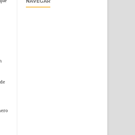
 que
NAVEGAR
n
 de
mero