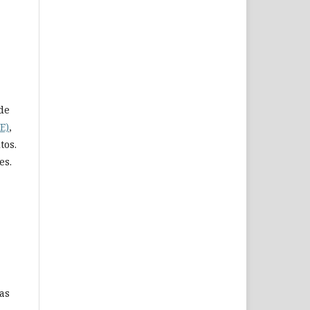
de
E)
,
tos.
es.
as