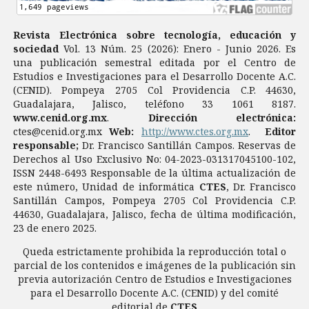
Revista Electrónica sobre tecnología, educación y
sociedad
Vol. 13 Núm. 25 (2026): Enero - Junio 2026. Es
una publicación semestral editada por el Centro de
Estudios e Investigaciones para el Desarrollo Docente A.C.
(CENID). Pompeya 2705 Col Providencia C.P. 44630,
Guadalajara, Jalisco, teléfono 33 1061 8187.
www.cenid.org.mx
.
Dirección electrónica:
ctes@cenid.org.mx
Web:
http://www.ctes.org.mx
.
Editor
responsable;
Dr. Francisco Santillán Campos. Reservas de
Derechos al Uso Exclusivo No: 04-2023-031317045100-102,
ISSN 2448-6493 Responsable de la última actualización de
este número, Unidad de informática
CTES
, Dr. Francisco
Santillán Campos, Pompeya 2705 Col Providencia C.P.
44630, Guadalajara, Jalisco, fecha de última modificación,
23 de enero 2025.
Queda estrictamente prohibida la reproducción total o
parcial de los contenidos e imágenes de la publicación sin
previa autorización Centro de Estudios e Investigaciones
para el Desarrollo Docente A.C. (CENID) y del comité
editorial de
CTES