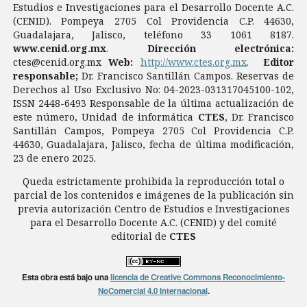
Estudios e Investigaciones para el Desarrollo Docente A.C.
(CENID). Pompeya 2705 Col Providencia C.P. 44630,
Guadalajara, Jalisco, teléfono 33 1061 8187.
www.cenid.org.mx
.
Dirección electrónica:
ctes@cenid.org.mx
Web:
http://www.ctes.org.mx
.
Editor
responsable;
Dr. Francisco Santillán Campos. Reservas de
Derechos al Uso Exclusivo No: 04-2023-031317045100-102,
ISSN 2448-6493 Responsable de la última actualización de
este número, Unidad de informática
CTES
, Dr. Francisco
Santillán Campos, Pompeya 2705 Col Providencia C.P.
44630, Guadalajara, Jalisco, fecha de última modificación,
23 de enero 2025.
Queda estrictamente prohibida la reproducción total o
parcial de los contenidos e imágenes de la publicación sin
previa autorización Centro de Estudios e Investigaciones
para el Desarrollo Docente A.C. (CENID) y del comité
editorial de
CTES
Esta obra está bajo una
licencia de Creative Commons Reconocimiento-
NoComercial 4.0 Internacional
.