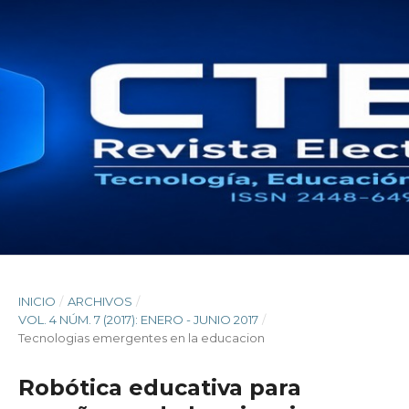
INICIO
/
ARCHIVOS
/
VOL. 4 NÚM. 7 (2017): ENERO - JUNIO 2017
/
Tecnologias emergentes en la educacion
Robótica educativa para