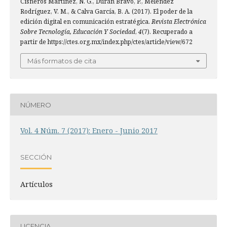
Cisneros Martínez, N. G., Durán Bravo, P., Meléndez
Rodríguez, V. M., & Calva García, B. A. (2017). El poder de la
edición digital en comunicación estratégica.
Revista Electrónica
Sobre Tecnología, Educación Y Sociedad
,
4
(7). Recuperado a
partir de https://ctes.org.mx/index.php/ctes/article/view/672
Más formatos de cita
NÚMERO
Vol. 4 Núm. 7 (2017): Enero - Junio 2017
SECCIÓN
Artículos
LICENCIA