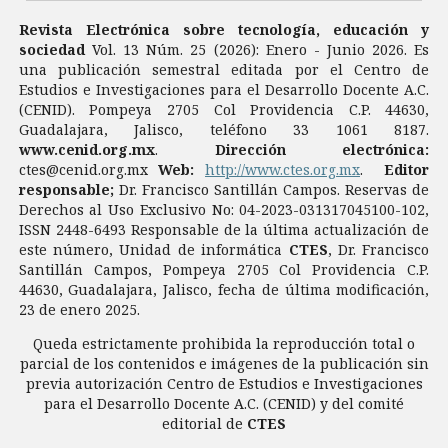
Revista Electrónica sobre tecnología, educación y
sociedad
Vol. 13 Núm. 25 (2026): Enero - Junio 2026. Es
una publicación semestral editada por el Centro de
Estudios e Investigaciones para el Desarrollo Docente A.C.
(CENID). Pompeya 2705 Col Providencia C.P. 44630,
Guadalajara, Jalisco, teléfono 33 1061 8187.
www.cenid.org.mx
.
Dirección electrónica:
ctes@cenid.org.mx
Web:
http://www.ctes.org.mx
.
Editor
responsable;
Dr. Francisco Santillán Campos. Reservas de
Derechos al Uso Exclusivo No: 04-2023-031317045100-102,
ISSN 2448-6493 Responsable de la última actualización de
este número, Unidad de informática
CTES
, Dr. Francisco
Santillán Campos, Pompeya 2705 Col Providencia C.P.
44630, Guadalajara, Jalisco, fecha de última modificación,
23 de enero 2025.
Queda estrictamente prohibida la reproducción total o
parcial de los contenidos e imágenes de la publicación sin
previa autorización Centro de Estudios e Investigaciones
para el Desarrollo Docente A.C. (CENID) y del comité
editorial de
CTES