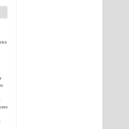
rica
r
to
,
 para
s