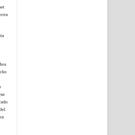
net
nocen
sta
chos
echo
e
que
icado
del
 en