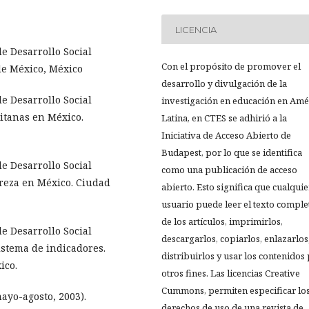
LICENCIA
de Desarrollo Social
Con el propósito de promover el
de México, México
desarrollo y divulgación de la
de Desarrollo Social
investigación en educación en Amé
itanas en México.
Latina, en CTES se adhirió a la
Iniciativa de Acceso Abierto de
Budapest, por lo que se identifica
de Desarrollo Social
como una publicación de acceso
breza en México. Ciudad
abierto. Esto significa que cualquie
usuario puede leer el texto comple
de los artículos, imprimirlos,
de Desarrollo Social
descargarlos, copiarlos, enlazarlos
istema de indicadores.
distribuirlos y usar los contenidos
ico.
otros fines. Las licencias Creative
Cummons, permiten especificar lo
mayo-agosto, 2003).
derechos de uso de una revista de