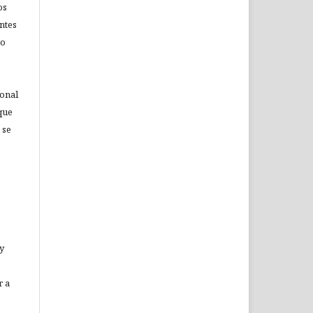
os
ntes
no
ional
que
 se
 y
r a