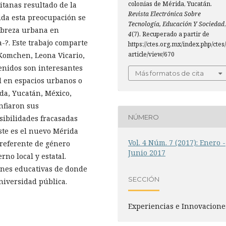
colonias de Mérida, Yucatán.
tanas resultado de la
Revista Electrónica Sobre
ida esta preocupación se
Tecnología, Educación Y Sociedad
,
obreza urbana en
4
(7). Recuperado a partir de
-?. Este trabajo comparte
https://ctes.org.mx/index.php/ctes/
article/view/670
 Komchen, Leona Vicario,
tenidos son interesantes
Más formatos de cita
l en espacios urbanos o
ida, Yucatán, México,
nfiaron sus
NÚMERO
sibilidades fracasadas
ste es el nuevo Mérida
Vol. 4 Núm. 7 (2017): Enero -
 referente de género
Junio 2017
rno local y estatal.
ones educativas de donde
SECCIÓN
niversidad pública.
Experiencias e Innovacione