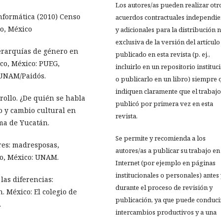
Los autores/as pueden realizar otr
Informática (2010) Censo
acuerdos contractuales independie
o, México
y adicionales para la distribución 
exclusiva de la versión del artículo
jerarquías de género en
publicado en esta revista (p. ej.,
co, México: PUEG,
incluirlo en un repositorio instituc
 UNAM/Paidós.
o publicarlo en un libro) siempre 
indiquen claramente que el trabajo
rollo. ¿De quién se habla
publicó por primera vez en esta
o y cambio cultural en
revista.
ma de Yucatán.
Se permite y recomienda a los
eres: madresposas,
autores/as a publicar su trabajo en
co, México: UNAM.
Internet (por ejemplo en páginas
institucionales o personales) antes
las diferencias:
durante el proceso de revisión y
 México: El colegio de
publicación, ya que puede conduci
.
intercambios productivos y a una