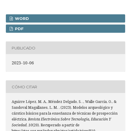
WORD
PDF
PUBLICADO
2023-10-06
CÓMO CITAR
Aguirre López, M. A., Méndez Delgado, S. ., Walle García, O., &
Sandoval Magallanes, L. M. . (2023). Modelos arqueológico y
cárstico básicos para la enseñanza de técnicas de prospección
eléctrica.
Revista Electrónica Sobre Tecnología, Educación Y
Sociedad
,
10
(20). Recuperado a partir de
https://ctes.org.mx/index.php/ctes/article/view/810