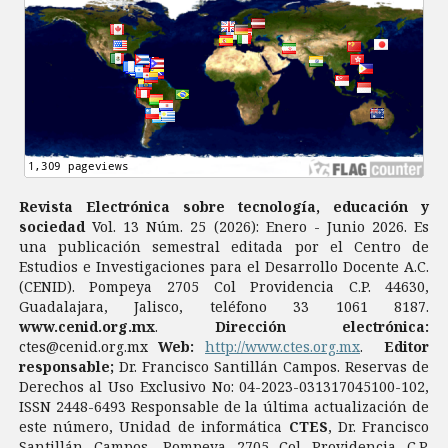
Revista Electrónica sobre tecnología, educación y
sociedad
Vol. 13 Núm. 25 (2026): Enero - Junio 2026. Es
una publicación semestral editada por el Centro de
Estudios e Investigaciones para el Desarrollo Docente A.C.
(CENID). Pompeya 2705 Col Providencia C.P. 44630,
Guadalajara, Jalisco, teléfono 33 1061 8187.
www.cenid.org.mx
.
Dirección electrónica:
ctes@cenid.org.mx
Web:
http://www.ctes.org.mx
.
Editor
responsable;
Dr. Francisco Santillán Campos. Reservas de
Derechos al Uso Exclusivo No: 04-2023-031317045100-102,
ISSN 2448-6493 Responsable de la última actualización de
este número, Unidad de informática
CTES
, Dr. Francisco
Santillán Campos, Pompeya 2705 Col Providencia C.P.