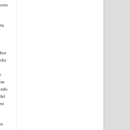
nocen
sta
chos
echo
e
que
icado
del
 en
os