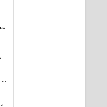
rica
r
to
,
 para
s
net