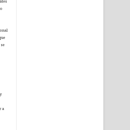
ntes
no
ional
que
 se
 y
r a