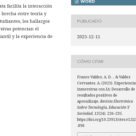
WORD
a facilita la interacción
a brecha entre teoría y
tudiantes, los hallazgos
PUBLICADO
sivas potencian el
antil y la experiencia de
2025-12-11
CÓMO CITAR
Franco Valdez, A. D. ., & Valdez
Cervantes, A. (2025). Experiencia
inmersivas con IA: Desarrollo de
resultados positivos de
aprendizaje.
Revista Electrónica
Sobre Tecnología, Educación Y
Sociedad
,
12
(24), 226–235.
https://doi.org/10.23913/ctes.v12i
.898