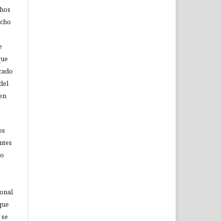
chos
echo
e
que
icado
del
 en
os
ntes
no
ional
que
 se