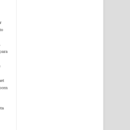
r
to
,
 para
s
net
nocen
sta