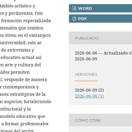
ámbito artístico y
WORD
es y pertinentes. Este
PDF
 formación especializada
esionales que residen
es viven en el extranjero
PUBLICADO
universidad; esto se
 de entrevistas y
2026-06-06 — Actualizado e
educativo actual así
2026-06-09
n arte y cultura del
nidos permiten
VERSIONES
AC responde de manera
ior contemporánea y
2026-06-09 (2)
nes estratégicos de la
2026-06-06 (1)
n superior, fortaleciendo
stitucional y la
 modelo educativo que
CÓMO CITAR
o a formar profesionales
áneos del sector