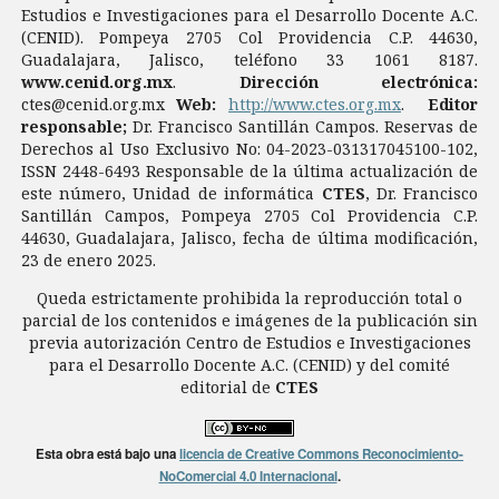
Estudios e Investigaciones para el Desarrollo Docente A.C.
(CENID). Pompeya 2705 Col Providencia C.P. 44630,
Guadalajara, Jalisco, teléfono 33 1061 8187.
www.cenid.org.mx
.
Dirección electrónica:
ctes@cenid.org.mx
Web:
http://www.ctes.org.mx
.
Editor
responsable;
Dr. Francisco Santillán Campos. Reservas de
Derechos al Uso Exclusivo No: 04-2023-031317045100-102,
ISSN 2448-6493 Responsable de la última actualización de
este número, Unidad de informática
CTES
, Dr. Francisco
Santillán Campos, Pompeya 2705 Col Providencia C.P.
44630, Guadalajara, Jalisco, fecha de última modificación,
23 de enero 2025.
Queda estrictamente prohibida la reproducción total o
parcial de los contenidos e imágenes de la publicación sin
previa autorización Centro de Estudios e Investigaciones
para el Desarrollo Docente A.C. (CENID) y del comité
editorial de
CTES
Esta obra está bajo una
licencia de Creative Commons Reconocimiento-
NoComercial 4.0 Internacional
.