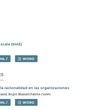
scala (IHAE)
ML /
WORD
ES
la racionalidad en las organizaciones
Canul, Roger Manuel Patrón Cortés
ML /
WORD