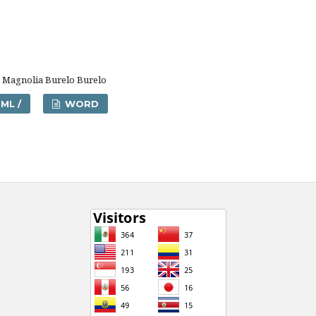
a Magnolia Burelo Burelo
ML /
WORD