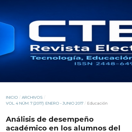
INICIO
/
ARCHIVOS
/
VOL. 4 NÚM. 7 (2017): ENERO - JUNIO 2017
/
Educación
Análisis de desempeño
académico en los alumnos del