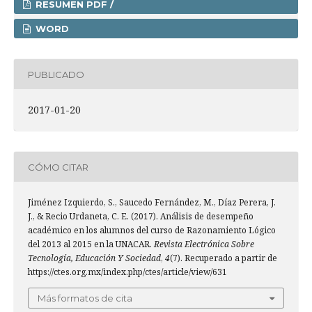
RESUMEN PDF /
WORD
PUBLICADO
2017-01-20
CÓMO CITAR
Jiménez Izquierdo, S., Saucedo Fernández, M., Díaz Perera, J.
J., & Recio Urdaneta, C. E. (2017). Análisis de desempeño
académico en los alumnos del curso de Razonamiento Lógico
del 2013 al 2015 en la UNACAR.
Revista Electrónica Sobre
Tecnología, Educación Y Sociedad
,
4
(7). Recuperado a partir de
https://ctes.org.mx/index.php/ctes/article/view/631
Más formatos de cita