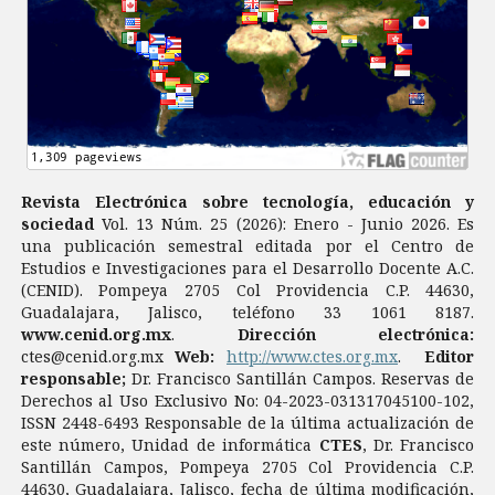
Revista Electrónica sobre tecnología, educación y
sociedad
Vol. 13 Núm. 25 (2026): Enero - Junio 2026. Es
una publicación semestral editada por el Centro de
Estudios e Investigaciones para el Desarrollo Docente A.C.
(CENID). Pompeya 2705 Col Providencia C.P. 44630,
Guadalajara, Jalisco, teléfono 33 1061 8187.
www.cenid.org.mx
.
Dirección electrónica:
ctes@cenid.org.mx
Web:
http://www.ctes.org.mx
.
Editor
responsable;
Dr. Francisco Santillán Campos. Reservas de
Derechos al Uso Exclusivo No: 04-2023-031317045100-102,
ISSN 2448-6493 Responsable de la última actualización de
este número, Unidad de informática
CTES
, Dr. Francisco
Santillán Campos, Pompeya 2705 Col Providencia C.P.
44630, Guadalajara, Jalisco, fecha de última modificación,