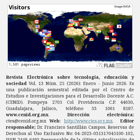
Revista Electrónica sobre tecnología, educación y
sociedad
Vol. 13 Núm. 25 (2026): Enero - Junio 2026. Es
una publicación semestral editada por el Centro de
Estudios e Investigaciones para el Desarrollo Docente A.C.
(CENID). Pompeya 2705 Col Providencia C.P. 44630,
Guadalajara, Jalisco, teléfono 33 1061 8187.
www.cenid.org.mx
.
Dirección electrónica:
ctes@cenid.org.mx
Web:
http://www.ctes.org.mx
.
Editor
responsable;
Dr. Francisco Santillán Campos. Reservas de
Derechos al Uso Exclusivo No: 04-2023-031317045100-102,
ISSN 2448-6493 Responsable de la última actualización de