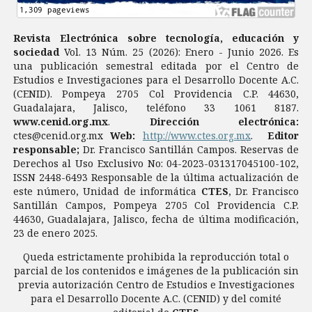
Revista Electrónica sobre tecnología, educación y
sociedad
Vol. 13 Núm. 25 (2026): Enero - Junio 2026. Es
una publicación semestral editada por el Centro de
Estudios e Investigaciones para el Desarrollo Docente A.C.
(CENID). Pompeya 2705 Col Providencia C.P. 44630,
Guadalajara, Jalisco, teléfono 33 1061 8187.
www.cenid.org.mx
.
Dirección electrónica:
ctes@cenid.org.mx
Web:
http://www.ctes.org.mx
.
Editor
responsable;
Dr. Francisco Santillán Campos. Reservas de
Derechos al Uso Exclusivo No: 04-2023-031317045100-102,
ISSN 2448-6493 Responsable de la última actualización de
este número, Unidad de informática
CTES
, Dr. Francisco
Santillán Campos, Pompeya 2705 Col Providencia C.P.
44630, Guadalajara, Jalisco, fecha de última modificación,
23 de enero 2025.
Queda estrictamente prohibida la reproducción total o
parcial de los contenidos e imágenes de la publicación sin
previa autorización Centro de Estudios e Investigaciones
para el Desarrollo Docente A.C. (CENID) y del comité