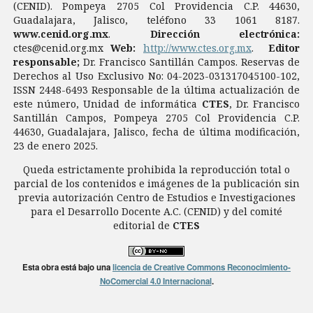
(CENID). Pompeya 2705 Col Providencia C.P. 44630,
Guadalajara, Jalisco, teléfono 33 1061 8187.
www.cenid.org.mx
.
Dirección electrónica:
ctes@cenid.org.mx
Web:
http://www.ctes.org.mx
.
Editor
responsable;
Dr. Francisco Santillán Campos. Reservas de
Derechos al Uso Exclusivo No: 04-2023-031317045100-102,
ISSN 2448-6493 Responsable de la última actualización de
este número, Unidad de informática
CTES
, Dr. Francisco
Santillán Campos, Pompeya 2705 Col Providencia C.P.
44630, Guadalajara, Jalisco, fecha de última modificación,
23 de enero 2025.
Queda estrictamente prohibida la reproducción total o
parcial de los contenidos e imágenes de la publicación sin
previa autorización Centro de Estudios e Investigaciones
para el Desarrollo Docente A.C. (CENID) y del comité
editorial de
CTES
Esta obra está bajo una
licencia de Creative Commons Reconocimiento-
NoComercial 4.0 Internacional
.