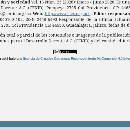
ción y sociedad
Vol. 13 Núm. 25 (2026): Enero - Junio 2026. Es un
 Docente A.C. (CENID). Pompeya 2705 Col Providencia C.P. 44630
es@cenid.org.mx
Web:
http://www.ctes.org.mx
.
Editor responsab
7045100-102, ISSN 2448-6493 Responsable de la última actuali
2705 Col Providencia C.P. 44630, Guadalajara, Jalisco, fecha de 
n total o parcial de los contenidos e imágenes de la publicación
ones para el Desarrollo Docente A.C. (CENID) y del comité editor
a está bajo una
licencia de Creative Commons Reconocimiento-NoComercial 4.0 Inte